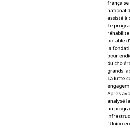
française
national 
assisté à
Le progra
réhabilite
potable d’
la fondati
pour endi
du choléra
grands lac
La lutte 
engagemen
Après av
analysé l
un progr
infrastruc
l’Union e