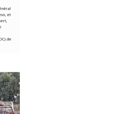
énéral
eso, et
ert,
e
DC) de