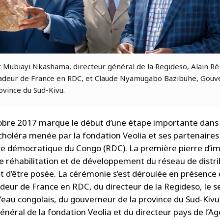
 Mubiayi Nkashama, directeur général de la Regideso, Alain R
deur de France en RDC, et Claude Nyamugabo Bazibuhe, Gouv
ovince du Sud-Kivu.
obre 2017 marque le début d’une étape importante dans l
 choléra menée par la fondation Veolia et ses partenaires
e démocratique du Congo (RDC). La première pierre d’i
e réhabilitation et de développement du réseau de distri
nt d’être posée. La cérémonie s’est déroulée en présence
deur de France en RDC, du directeur de la Regideso, le s
 l’eau congolais, du gouverneur de la province du Sud-Kivu
énéral de la fondation Veolia et du directeur pays de l’A