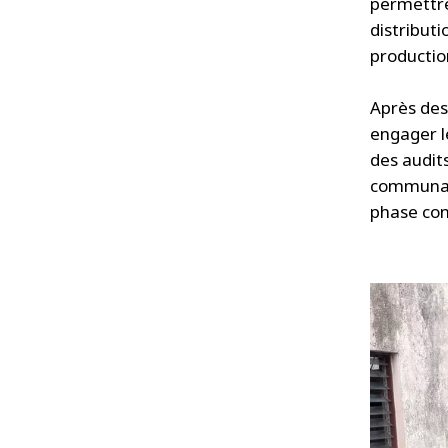
permettre
distribut
production
Après des
engager l
des audit
communau
phase con