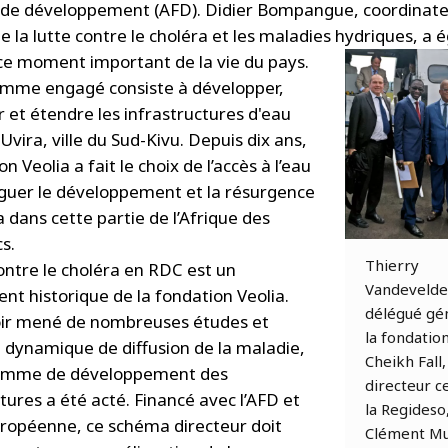
 de développement (AFD). Didier Bompangue, coordinat
de la lutte contre le choléra et les maladies hydriques, a
 ce moment important de la vie du pays.
mme engagé consiste à développer,
r et étendre les infrastructures d'eau
Uvira, ville du Sud-Kivu. Depuis dix ans,
on Veolia a fait le choix de l’accès à l’eau
guer le développement et la résurgence
 dans cette partie de l’Afrique des
s.
Thierry
contre le choléra en RDC est un
Vandevelde
t historique de la fondation Veolia.
délégué gé
oir mené de nombreuses études et
la fondation
a dynamique de diffusion de la maladie,
Cheikh Fall,
amme de développement des
directeur c
tures a été acté. Financé avec l’AFD et
la Regideso
uropéenne, ce schéma directeur doit
Clément Mu