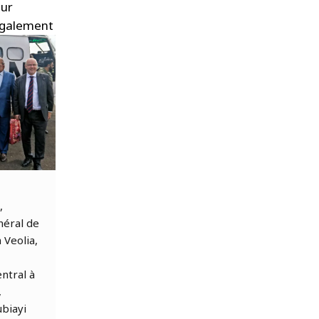
eur
 également
,
néral de
 Veolia,
entral à
,
biayi