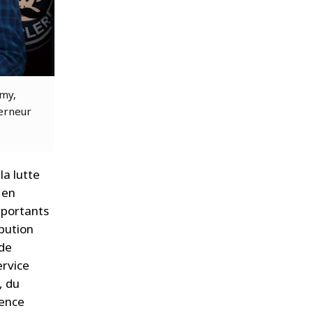
émy,
erneur
a lutte
 en
mportants
bution
 de
ervice
, du
gence