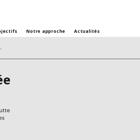
jectifs
Notre approche
Actualités
e à Uvira (RDC)
ée
utte
es